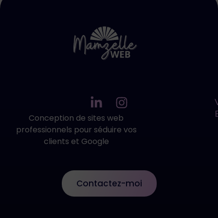
L
I
i
n
Conception de sites web
n
s
professionnels pour séduire vos
k
t
clients et Google
e
a
d
g
i
r
Contactez-moi
n
a
-
m
i