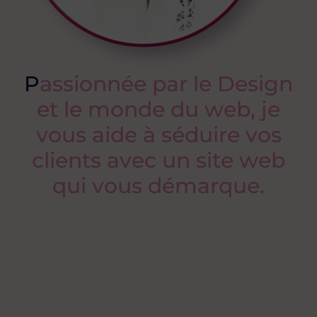
P
a
s
s
i
o
n
n
é
e
p
a
r
l
e
D
e
s
i
g
n
e
t
l
e
m
o
n
d
e
d
u
w
e
b
,
j
e
v
o
u
s
a
i
d
e
à
s
é
d
u
i
r
e
v
o
s
c
l
i
e
n
t
s
a
v
e
c
u
n
s
i
t
e
w
e
b
q
u
i
v
o
u
s
d
é
m
a
r
q
u
e
.