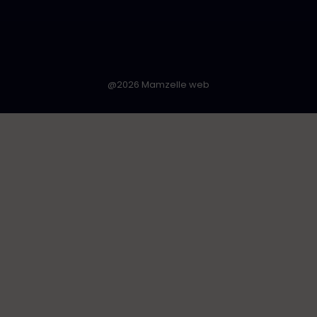
n
@2026 Mamzelle web